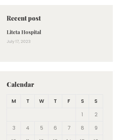
Recent post
Liteta Hospital
July 17, 2023
Calendar
M
T
W
T
F
S
S
1
2
3
4
5
6
7
8
9