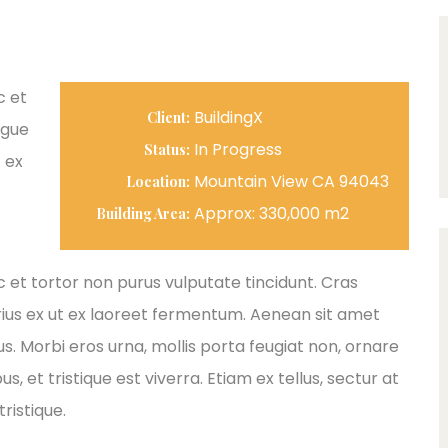
c et
BuildingX
Client:
ngue
In Progress
Status:
 ex
Mountain View CA 94043
Location:
Approx: 330,000 m2
Building Area:
ec et tortor non purus vulputate tincidunt. Cras
ius ex ut ex laoreet fermentum. Aenean sit amet
s. Morbi eros urna, mollis porta feugiat non, ornare
 et tristique est viverra. Etiam ex tellus, sectur at
ristique.