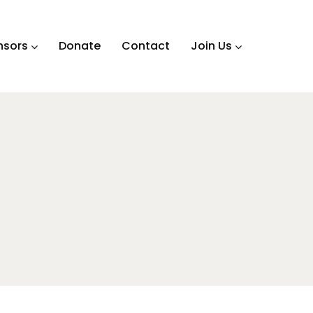
nsors
Donate
Contact
Join Us