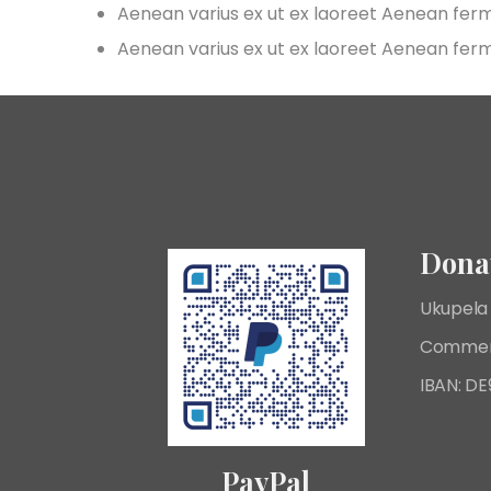
Aenean varius ex ut ex laoreet Aenean fe
Aenean varius ex ut ex laoreet Aenean fe
Donat
Ukupela 
Commer
IBAN: D
PayPal