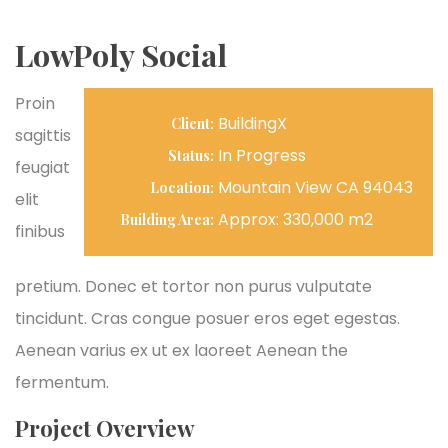
LowPoly Social
Proin
BuildingX
Client:
sagittis
In Progress
Status:
feugiat
Mountain View CA 94043
Location:
elit
Approx: 330,000 m2
Building Area:
finibus
pretium. Donec et tortor non purus vulputate
tincidunt. Cras congue posuer eros eget egestas.
Aenean varius ex ut ex laoreet Aenean the
fermentum.
Project Overview