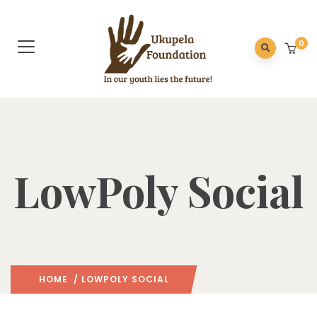
0
LowPoly Social
HOME
/ LOWPOLY SOCIAL